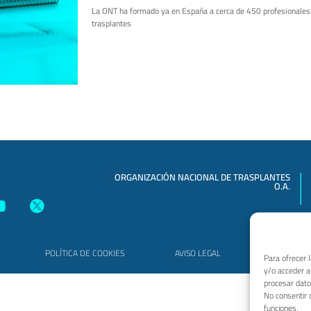
La ONT ha formado ya en España a cerca de 450 profesionales
trasplantes
ORGANIZACIÓN NACIONAL DE TRASPLANTES
O.A.
POLÍTICA DE COOKIES
AVISO LEGAL
MAPA
Para ofrecer 
y/o acceder a
procesar dato
No consentir 
funciones.