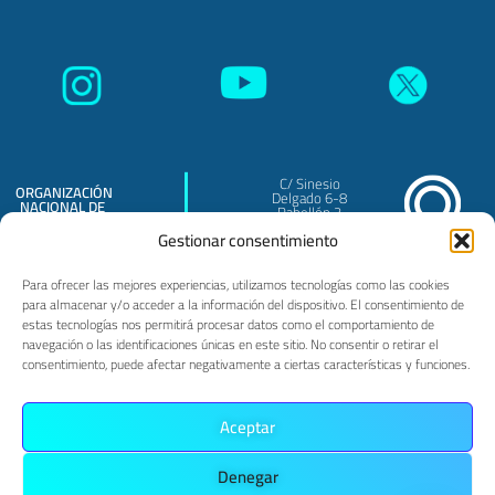
C/ Sinesio
ORGANIZACIÓN
Delgado 6-8
NACIONAL DE
Pabellón 3
TRASPLANTES
Madrid - 28029
O.A.
Gestionar consentimiento
Para ofrecer las mejores experiencias, utilizamos tecnologías como las cookies
para almacenar y/o acceder a la información del dispositivo. El consentimiento de
estas tecnologías nos permitirá procesar datos como el comportamiento de
navegación o las identificaciones únicas en este sitio. No consentir o retirar el
consentimiento, puede afectar negativamente a ciertas características y funciones.
PRIVACIDAD
POLÍTICA DE COOKIES
AVISO LEGAL
Aceptar
Denegar
MAPA WEB
ACCESIBILIDAD