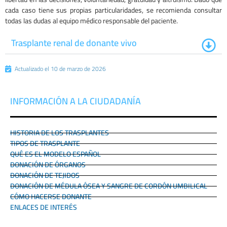
cada caso tiene sus propias particularidades, se recomienda consultar
todas las dudas al equipo médico responsable del paciente.
Trasplante renal de donante vivo
Actualizado el 10 de marzo de 2026
INFORMACIÓN A LA CIUDADANÍA
HISTORIA DE LOS TRASPLANTES
TIPOS DE TRASPLANTE
QUÉ ES EL MODELO ESPAÑOL
DONACIÓN DE ÓRGANOS
DONACIÓN DE TEJIDOS
DONACIÓN DE MÉDULA ÓSEA Y SANGRE DE CORDÓN UMBILICAL
CÓMO HACERSE DONANTE
ENLACES DE INTERÉS