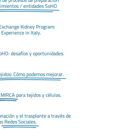
n de procesos de preparación
cimientos / entidades SoHO
Exchange Kidney Program:
 Experience in Italy.
SoHO:
desafíos y oportunidades.
ejidos: Cómo podemos mejorar.
MIRCA
para tejidos y células.
nación y el trasplante a través de
as
Redes Sociales.