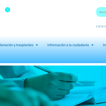
ES
EN
CA
donación y trasplantes
Información a la ciudadanía
In