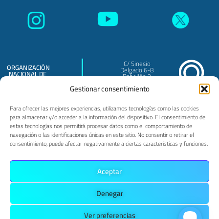
C/ Sinesio
ORGANIZACIÓN
Delgado 6-8
NACIONAL DE
Pabellón 3
TRASPLANTES
Madrid - 28029
O.A.
Gestionar consentimiento
Para ofrecer las mejores experiencias, utilizamos tecnologías como las cookies
para almacenar y/o acceder a la información del dispositivo. El consentimiento de
estas tecnologías nos permitirá procesar datos como el comportamiento de
navegación o las identificaciones únicas en este sitio. No consentir o retirar el
consentimiento, puede afectar negativamente a ciertas características y funciones.
PRIVACIDAD
POLÍTICA DE COOKIES
AVISO LEGAL
Aceptar
Denegar
MAPA WEB
ACCESIBILIDAD
Ver preferencias