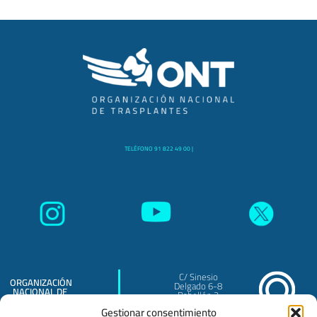
TELÉFONO 91 822 49 00 |
C/ Sinesio
ORGANIZACIÓN
Delgado 6-8
NACIONAL DE
Pabellón 3
TRASPLANTES
Madrid - 28029
O.A.
Gestionar consentimiento