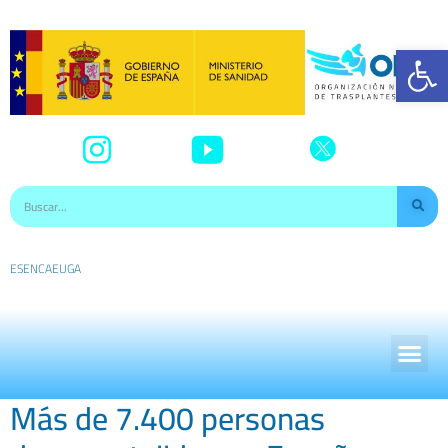
Abr
ES
EN
CA
EU
GA
Más de 7.400 personas