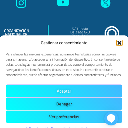
C/ Sinesio
ORGANIZACIÓN
Delgado 6-8
NACIONAL DE
Pabellón 3
TRASPLANTES
Madrid - 28029
O.A.
Gestionar consentimiento
Para ofrecer las mejores experiencias, utilizamos tecnologías como las cookies
para almacenar y/o acceder a la información del dispositivo. El consentimiento de
estas tecnologías nos permitirá procesar datos como el comportamiento de
navegación o las identificaciones únicas en este sitio. No consentir o retirar el
consentimiento, puede afectar negativamente a ciertas características y funciones.
PRIVACIDAD
POLÍTICA DE COOKIES
AVISO LEGAL
Aceptar
Denegar
MAPA WEB
ACCESIBILIDAD
Ver preferencias