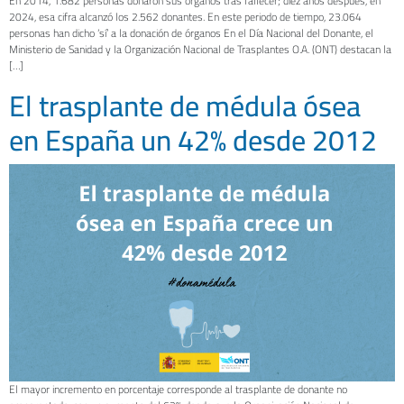
En 2014, 1.682 personas donaron sus órganos tras fallecer; diez años después, en
2024, esa cifra alcanzó los 2.562 donantes. En este periodo de tiempo, 23.064
personas han dicho ‘sí’ a la donación de órganos En el Día Nacional del Donante, el
Ministerio de Sanidad y la Organización Nacional de Trasplantes O.A. (ONT) destacan la
[…]
El trasplante de médula ósea
en España un 42% desde 2012
El mayor incremento en porcentaje corresponde al trasplante de donante no