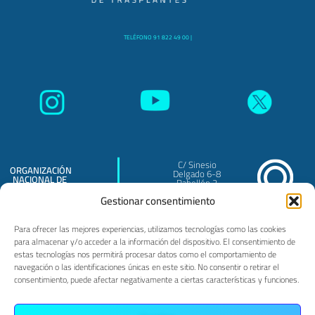
TELÉFONO 91 822 49 00 |
C/ Sinesio
ORGANIZACIÓN
Delgado 6-8
NACIONAL DE
Pabellón 3
TRASPLANTES
Madrid - 28029
O.A.
Gestionar consentimiento
Para ofrecer las mejores experiencias, utilizamos tecnologías como las cookies
para almacenar y/o acceder a la información del dispositivo. El consentimiento de
estas tecnologías nos permitirá procesar datos como el comportamiento de
navegación o las identificaciones únicas en este sitio. No consentir o retirar el
consentimiento, puede afectar negativamente a ciertas características y funciones.
PRIVACIDAD
POLÍTICA DE COOKIES
AVISO LEGAL