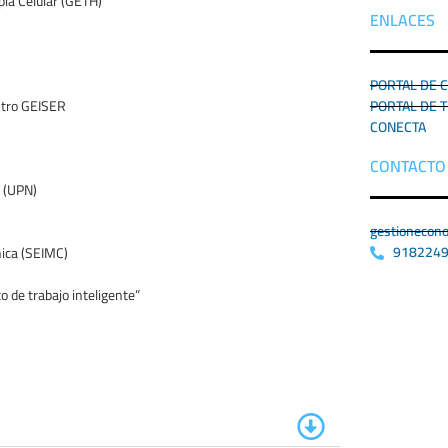
pia Celular (GETH)
ENLACES
PORTAL DE 
istro GEISER
PORTAL DE 
CONECTA
CONTACTO
 (UPN)
gestionecon
918224
nica (SEIMC)
o de trabajo inteligente”