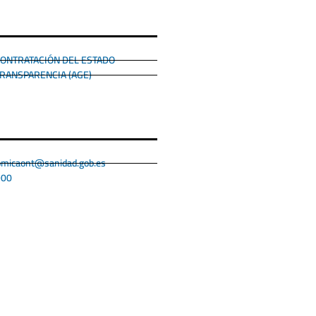
CONTRATACIÓN DEL ESTADO
TRANSPARENCIA (AGE)
omicaont@sanidad.gob.es
900