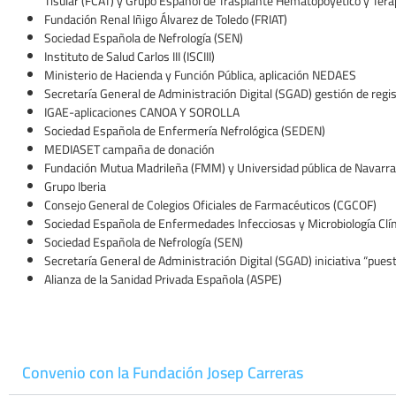
Tisular (FCAT) y Grupo Español de Trasplante Hematopoyético y Tera
Fundación Renal Iñigo Álvarez de Toledo (FRIAT)
Sociedad Española de Nefrología (SEN)
Instituto de Salud Carlos III (ISCIII)
Ministerio de Hacienda y Función Pública, aplicación NEDAES
Secretaría General de Administración Digital (SGAD) gestión de reg
IGAE-aplicaciones CANOA Y SOROLLA
Sociedad Española de Enfermería Nefrológica (SEDEN)
MEDIASET campaña de donación
Fundación Mutua Madrileña (FMM) y Universidad pública de Navarra
Grupo Iberia
Consejo General de Colegios Oficiales de Farmacéuticos (CGCOF)
Sociedad Española de Enfermedades Infecciosas y Microbiología Clí
Sociedad Española de Nefrología (SEN)
Secretaría General de Administración Digital (SGAD) iniciativa “puest
Alianza de la Sanidad Privada Española (ASPE)
Convenio con la Fundación Josep Carreras