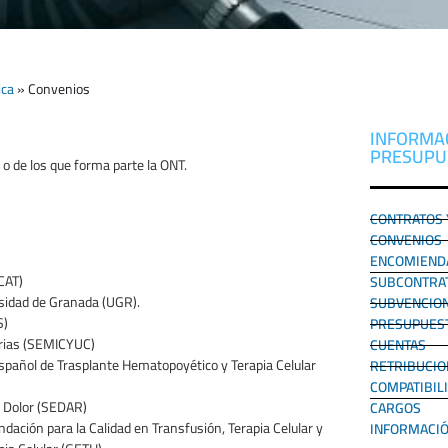
ica
»
Convenios
INFORMA
PRESUPUE
o de los que forma parte la ONT.
CONTRATOS Y
CONVENIOS
ENCOMIENDA
FCAT)
SUBCONTRA
sidad de Granada (UGR).
SUBVENCIO
S)
PRESUPUES
arias (SEMICYUC)
CUENTAS
pañol de Trasplante Hematopoyético y Terapia Celular
RETRIBUCIO
COMPATIBIL
l Dolor (SEDAR)
CARGOS
ación para la Calidad en Transfusión, Terapia Celular y
INFORMACIÓ