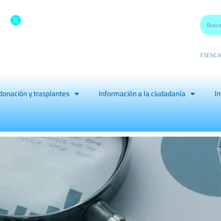
ES
EN
CA
donación y trasplantes
Información a la ciudadanía
In